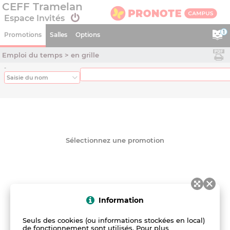
CEFF Tramelan
Espace Invités
1
Promotions
Salles
Options
Emploi du temps > en grille
Compte
EMPLOI DU TEMPS
EMPLOI DU TEMPS
en grille
en grille
Saisie du nom
en liste
en liste
en planning
en planning
en planning général
en planning général
Récapitulatif des cours
Sélectionnez une promotion
Information
Seuls des cookies (ou informations stockées en local)
de fonctionnement sont utilisés. Pour plus